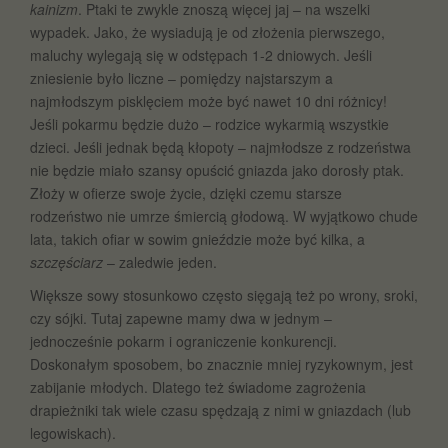
kainizm
. Ptaki te zwykle znoszą więcej jaj – na wszelki
wypadek. Jako, że wysiadują je od złożenia pierwszego,
maluchy wylegają się w odstępach 1-2 dniowych. Jeśli
zniesienie było liczne – pomiędzy najstarszym a
najmłodszym pisklęciem może być nawet 10 dni różnicy!
Jeśli pokarmu będzie dużo – rodzice wykarmią wszystkie
dzieci. Jeśli jednak będą kłopoty – najmłodsze z rodzeństwa
nie będzie miało szansy opuścić gniazda jako dorosły ptak.
Złoży w ofierze swoje życie, dzięki czemu starsze
rodzeństwo nie umrze śmiercią głodową. W wyjątkowo chude
lata, takich ofiar w sowim gnieździe może być kilka, a
szczęściarz
– zaledwie jeden.
Większe sowy stosunkowo często sięgają też po wrony, sroki,
czy sójki. Tutaj zapewne mamy dwa w jednym –
jednocześnie pokarm i ograniczenie konkurencji.
Doskonałym sposobem, bo znacznie mniej ryzykownym, jest
zabijanie młodych. Dlatego też świadome zagrożenia
drapieżniki tak wiele czasu spędzają z nimi w gniazdach (lub
legowiskach).