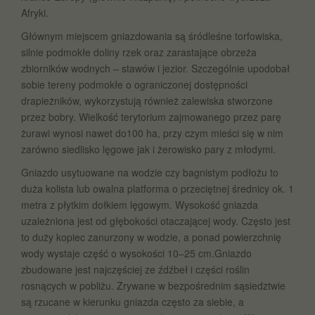
Afryki.
Głównym miejscem gniazdowania są śródleśne torfowiska,
silnie podmokłe doliny rzek oraz zarastające obrzeża
zbiorników wodnych – stawów i jezior. Szczególnie upodobał
sobie tereny podmokłe o ograniczonej dostępności
drapieżników, wykorzystują również zalewiska stworzone
przez bobry. Wielkość terytorium zajmowanego przez parę
żurawi wynosi nawet do100 ha, przy czym mieści się w nim
zarówno siedlisko lęgowe jak i żerowisko pary z młodymi.
Gniazdo usytuowane na wodzie czy bagnistym podłożu to
duża kolista lub owalna platforma o przeciętnej średnicy ok. 1
metra z płytkim dołkiem lęgowym. Wysokość gniazda
uzależniona jest od głębokości otaczającej wody. Często jest
to duży kopiec zanurzony w wodzie, a ponad powierzchnię
wody wystaje część o wysokości 10–25 cm.Gniazdo
zbudowane jest najczęściej ze źdźbeł i części roślin
rosnących w pobliżu. Zrywane w bezpośrednim sąsiedztwie
są rzucane w kierunku gniazda często za siebie, a