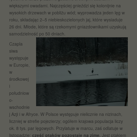
większymi owadami. Najczęściej gnieździ się kolonijnie na
wysokich drzewach w pobliżu wód; wyprowadza jeden lęg w
roku, składając 2–5 niebieskozielonych jaj, które wysiaduje
26 dni. Młode, które są rzekomymi gniazdownikami uzyskują
samodzielność po 50 dniach.
Czapla
siwa
występuje
w Europie,
w
środkowej
i
południow
o-
wschodnie
j Azji i w Afryce. W Polsce występuje nielicznie na nizinach,
liczniej w strefie pojezierzy; ogółem krajowa populacja liczy
ok. 8 tys. par lęgowych. Przylatuje w marcu, zaś odlatuje w
listopadzie;
część ptaków pozostaje na zimę.
Jest ptakiem