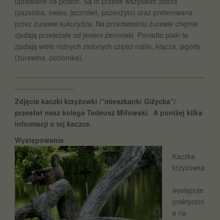
uprawiane na polach. Są to przede wszystkim zboża
(pszenica, owies, jęczmień, pszenżyto) oraz preferowana
przez żurawie kukurydza. Na przedwiośniu żurawie chętnie
zjadają przeleżałe od jesieni ziemniaki. Ponadto ptaki te
zjadają wiele różnych zielonych części roślin, kłącza, jagody
(żurawina, poziomka).
________________________________________________
_______________
Zdjęcie kaczki krzyżowki /”mieszkanki Giżycka”/
przesłał nasz kolega Tadeusz Miłowski. A poniżej kilka
informacji o tej kaczce.
Występowanie
Kaczka
krzyżówka
występuje
praktyczni
e na