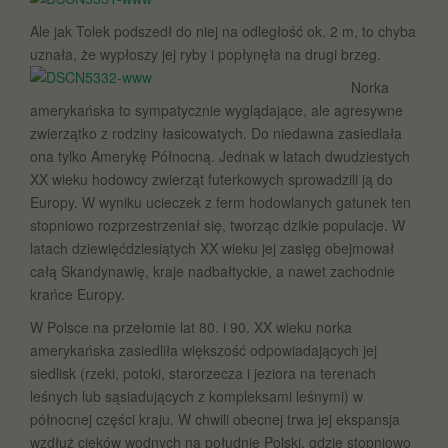
Ale jak Tolek podszedł do niej na odległość ok. 2 m, to chyba
uznała, że wypłoszy
jej ryby i popłynęła na drugi brzeg.
Norka
amerykańska to sympatycznie wyglądające, ale agresywne
zwierzątko z rodziny łasicowatych. Do niedawna zasiedlała
ona tylko Amerykę Północną. Jednak w latach dwudziestych
XX wieku hodowcy zwierząt futerkowych sprowadzili ją do
Europy. W wyniku ucieczek z ferm hodowlanych gatunek ten
stopniowo rozprzestrzeniał się, tworząc dzikie populacje. W
latach dziewięćdziesiątych XX wieku jej zasięg obejmował
całą Skandynawię, kraje nadbałtyckie, a nawet zachodnie
krańce Europy.
W Polsce na przełomie lat 80. i 90. XX wieku norka
amerykańska zasiedliła większość odpowiadających jej
siedlisk (rzeki, potoki, starorzecza i jeziora na terenach
leśnych lub sąsiadujących z kompleksami leśnymi) w
północnej części kraju. W chwili obecnej trwa jej ekspansja
wzdłuż cieków wodnych na południe Polski, gdzie stopniowo