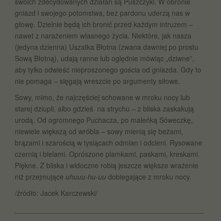
swoich zdecydowanych działań są Puszczyki. W obronie
gniazd i swojego potomstwa, bez pardonu uderzą nas w
głowę. Dzielnie będą ich bronić przed każdym intruzem –
nawet z narażeniem własnego życia. Niektóre, jak nasza
(jedyna dzienna) Uszatka Błotna (zwana dawniej po prostu
Sową Błotną), udają ranne lub oględnie mówiąc „dziwne”,
aby tylko odwieść nieproszonego gościa od gniazda. Gdy to
nie pomaga – sięgają wreszcie po argumenty siłowe.
Sowy, mimo, że najczęściej schowane w mroku nocy lub
starej dziupli, albo gdzieś na strychu – z bliska zaskakują
urodą. Od ogromnego Puchacza, po maleńką Sóweczkę,
niewiele większą od wróbla – sowy mienią się beżami,
brązami i szarością w tysiącach odmian i odcieni. Rysowane
czernią i bielami. Oprószone plamkami, paskami, kreskami.
Piękne. Z bliska i widoczne robią jeszcze większe wrażenie
niż przejmujące
uhuuu-hu-uu
dobiegające z mroku nocy.
/źródło: Jacek Karczewski/
________________________________________________
______________