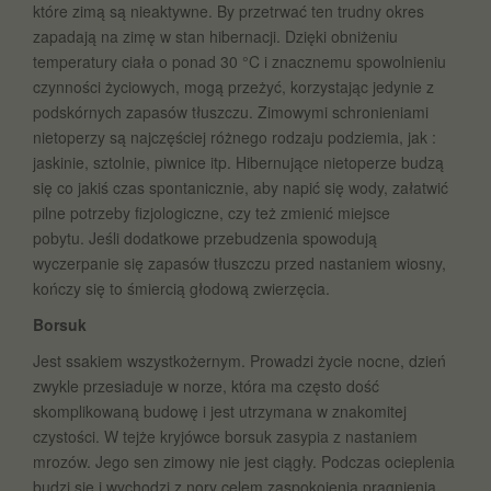
które zimą są nieaktywne. By przetrwać ten trudny okres
zapadają na zimę w stan hibernacji. Dzięki obniżeniu
temperatury ciała o ponad 30 °C i znacznemu spowolnieniu
czynności życiowych, mogą przeżyć, korzystając jedynie z
podskórnych zapasów tłuszczu. Zimowymi schronieniami
nietoperzy są najczęściej różnego rodzaju podziemia, jak :
jaskinie, sztolnie, piwnice itp. Hibernujące nietoperze budzą
się co jakiś czas spontanicznie, aby napić się wody, załatwić
pilne potrzeby fizjologiczne, czy też zmienić miejsce
pobytu. Jeśli dodatkowe przebudzenia spowodują
wyczerpanie się zapasów tłuszczu przed nastaniem wiosny,
kończy się to śmiercią głodową zwierzęcia.
Borsuk
Jest ssakiem wszystkożernym. Prowadzi życie nocne, dzień
zwykle przesiaduje w norze, która ma często dość
skomplikowaną budowę i jest utrzymana w znakomitej
czystości. W tejże kryjówce borsuk zasypia z nastaniem
mrozów. Jego sen zimowy nie jest ciągły. Podczas ocieplenia
budzi się i wychodzi z nory celem zaspokojenia pragnienia