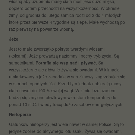
wiosną aby uzupełnić masę ciała musi jeść dużo mięsa,
dopiero potem przechodzi na wszystkożerność. W okresie
zimy, od grudnia do lutego samica rodzi od 2 do 4 młodych,
które przez pierwsze 4 tygodnie są ślepe. Małe wychodzą po
raz pierwszy na powietrze wiosną.
Jeże
Jest to małe zwierzątko pokryte twardymi włosami
(kolcami). Jeże prowadzą naziemny i nocny tryb życia. Są
samotnikami.
Potrafią się wspinać i pływać.
Są
wszystkożerne ale głównie żywią się owadami. W klimacie
umiarkowanym jeże zapadają w sen zimowy, zagrzebując się
w stertach opadłych liści. Przed tym jednak nabierają masy
ciała nawet do 100 % swojej wagi. W zimie jeże czasem
budzą się zmylone chwilowym wzrostem temperatury do
ponad 10 st.C. i wtedy tracą dużo zasobów energetycznych.
Nietoperze
Gatunków nietoperzy jest wiele nawet w samej Polsce. Są to
jedyne zdolne do aktywnego lotu ssaki. Żywią się owadami,