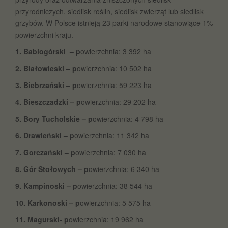
przyrodniczych, siedlisk roślin, siedlisk zwierząt lub siedlisk
grzybów. W Polsce istnieją 23 parki narodowe stanowiące 1%
powierzchni kraju.
1. Babiogórski – p
owierzchnia: 3 392 ha
2. Białowieski – p
owierzchnia: 10 502 ha
3. Biebrzański – p
owierzchnia: 59 223 ha
4. Bieszczadzki – p
owierzchnia: 29 202 ha
5. Bory Tucholskie – p
owierzchnia: 4 798 ha
6. Drawieński – p
owierzchnia: 11 342 ha
7. Gorczański – p
owierzchnia: 7 030 ha
8. Gór Stołowych – p
owierzchnia: 6 340 ha
9. Kampinoski – p
owierzchnia: 38 544 ha
10. Karkonoski – p
owierzchnia: 5 575 ha
11. Magurski- p
owierzchnia: 19 962 ha