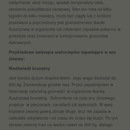
oddychania; akcji mózgu, spadek temperatury ciała,
obniżenia pobudliwości nerwowej. Stan ten trwa od kilku
tygodni do kilku miesięcy, może być ciągły lub z krótkimi
przerwami a poprzedzony jest gromadzeniem tkanki
tłuszczowej w organizmie lub robieniem zapasów pokarmu w
gnieździe oraz zmianami w funkcjonowaniu gruczołów
dokrewnych.
Przykładowe zwierzęta stałocieplne zapadające w sen
zimowy:
Niedźwiedź brunatny
Jest bardzo dużym drapieżnikiem. Jego waga dochodzi do
800 kg. Zamieszkuje górskie lasy. Przed zapadnięciem w
hibernację naturalną gromadzi w organizmie tkankę
tłuszczową brunatną. Schronienie na czas snu zimowego
znajduje w pieczarach, zaroślach lub wykrotach. W swej
kryjówce zwanej gawrą zimuje długo, lecz nie zapada w
całkowite odrętwienie i od czasu do czasu się budzi. Po tym
okresie zwierzę traci na wadze nawet do 200 kg. dlatego