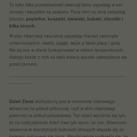
To tylko kilka przedstawicieli zwierząt które zapadają w sen
zimowy i wszystkie są ssakami. Poza nimi na zimę zasypiają
jeszcze:
popielice, koszatki, świstaki, bobaki, chomiki i
kilka innych.
W stan hibernacji naturalnej zapadają również zwierzęta
zmiennocieplne: owady, pająki, węże a także płazy i gady.
Nie są one w stanie funkcjonować w niskich temperaturach,
dlatego każde z nich na swój własny sposób zabezpiecza się
przed zimnem.
________________________________________________
_________
Dzień Ziemi
obchodzony jest w momencie równowago
wiosennej na półkuli północnej, czyli w dniu równowagi
jesiennej na półkuli południowej. Ten dzień wyróżnia się tym,
że na całej planecie dzień trwa tyle samo, co noc. Równonoc
wiosenna w starożytnych kulturach olniczych wiązała się ze
świętem rodzącego się życia. Współcześnie podkreśla się, że