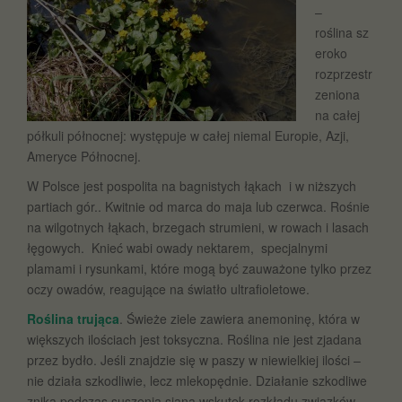
–
roślina sz
eroko
rozprzestr
zeniona
na całej
półkuli północnej: występuje w całej niemal Europie, Azji,
Ameryce Północnej.
W Polsce jest pospolita na bagnistych łąkach i w niższych
partiach gór.. Kwitnie od marca do maja lub czerwca. Rośnie
na wilgotnych łąkach, brzegach strumieni, w rowach i lasach
łęgowych. Knieć wabi owady nektarem, specjalnymi
plamami i rysunkami, które mogą być zauważone tylko przez
oczy owadów, reagujące na światło ultrafioletowe.
Roślina trująca
. Świeże ziele zawiera anemoninę, która w
większych ilościach jest toksyczna. Roślina nie jest zjadana
przez bydło. Jeśli znajdzie się w paszy w niewielkiej ilości –
nie działa szkodliwie, lecz mlekopędnie. Działanie szkodliwe
znika podczas suszenia siana wskutek rozkładu związków