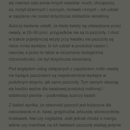
się również cała armia innych owadów: much, chrząszczy,
os, motyli dziennych i nocnych, mrówek i innych – ich udział
w zapylaniu nie został dotychczas dokładnie określony.
Autorzy badania ustalili, że kiedy kwiaty są odwiedzane przez
owady, w 25–50 proc. przypadków nie są to pszczoły. I choć
w trakcie pojedynczej wizyty przy kwiatku nie-pszczoły są
nieco mniej wydajne, to ich udział w produkcji nasion i
owoców, a przez to także w utrzymaniu biologicznej
różnorodności, nie był dotychczas doceniany.
Pod względem usług związanych z zapylaniem roślin owady
nie będące pszczołami są niejednokrotnie wydajne w
podobnym stopniu, jak same pszczoły. Tym samym okazują
się bardzo ważne dla światowej produkcji roślinnej i
stabilności plonów – podkreślają autorzy badań.
Z badań wynika, że obecność pszczół jest krytyczna dla
owocowania m.in. kawy, grejpfrutów, arbuzów, słoneczników,
truskawek, kiwi czy migdałów. Jeśli jednak chodzi o mango,
wiśnie czy marchew, na ich kwiatach pszczoły siadają jedynie