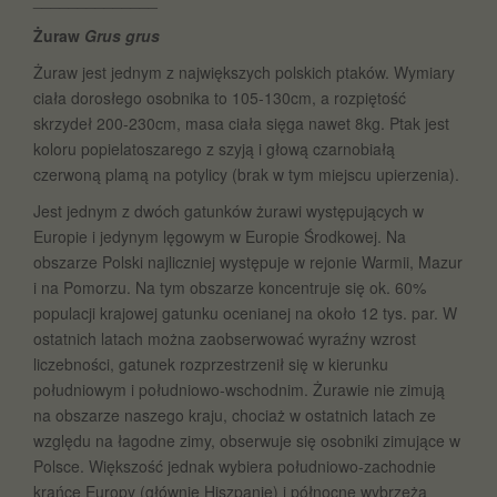
Żuraw
Grus grus
Żuraw jest jednym z największych polskich ptaków. Wymiary
ciała dorosłego osobnika to 105-130cm, a rozpiętość
skrzydeł 200-230cm, masa ciała sięga nawet 8kg. Ptak jest
koloru popielatoszarego z szyją i głową czarnobiałą
czerwoną plamą na potylicy (brak w tym miejscu upierzenia).
Jest jednym z dwóch gatunków żurawi występujących w
Europie i jedynym lęgowym w Europie Środkowej. Na
obszarze Polski najliczniej występuje w rejonie Warmii, Mazur
i na Pomorzu. Na tym obszarze koncentruje się ok. 60%
populacji krajowej gatunku ocenianej na około 12 tys. par. W
ostatnich latach można zaobserwować wyraźny wzrost
liczebności, gatunek rozprzestrzenił się w kierunku
południowym i południowo-wschodnim. Żurawie nie zimują
na obszarze naszego kraju, chociaż w ostatnich latach ze
względu na łagodne zimy, obserwuje się osobniki zimujące w
Polsce. Większość jednak wybiera południowo-zachodnie
krańce Europy (głównie Hiszpanię) i północne wybrzeża