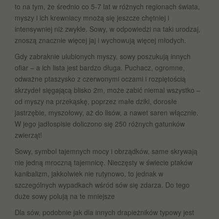
to na tym, że średnio co 5-7 lat w różnych regionach świata,
myszy i ich krewniacy mnożą się jeszcze chętniej i
intensywniej niż zwykle. Sowy, w odpowiedzi na taki urodzaj,
znoszą znacznie więcej jaj i wychowują więcej młodych.
Gdy zabraknie ulubionych myszy, sowy poszukują innych
ofiar – a ich lista jest bardzo długa. Puchacz, ogromne,
odważne ptaszysko z czerwonymi oczami i rozpiętością
skrzydeł sięgającą blisko 2m, może zabić niemal wszystko –
od myszy na przekąskę, poprzez małe dziki, dorosłe
jastrzębie, myszołowy, aż do lisów, a nawet saren włącznie.
W jego jadłospisie doliczono się 250 różnych gatunków
zwierząt!
Sowy, symbol tajemnych mocy i obrządków, same skrywają
nie jedną mroczną tajemnicę. Nieczęsty w świecie ptaków
kanibalizm, jakkolwiek nie rutynowo, to jednak w
szczególnych wypadkach wśród sów się zdarza. Do tego
duże sowy polują na te mniejsze
Dla sów, podobnie jak dla innych drapieżników typowy jest