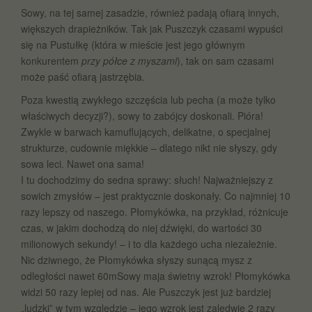
Sowy, na tej samej zasadzie, również padają ofiarą innych,
większych drapieżników. Tak jak Puszczyk czasami wypuści
się na Pustułkę (która w mieście jest jego głównym
konkurentem
przy półce z myszami
), tak on sam czasami
może paść ofiarą jastrzębia.
Poza kwestią zwykłego szczęścia lub pecha (a może tylko
właściwych decyzji?), sowy to zabójcy doskonali. Pióra!
Zwykle w barwach kamuflujących, delikatne, o specjalnej
strukturze, cudownie miękkie – dlatego nikt nie słyszy, gdy
sowa leci. Nawet ona sama!
I tu dochodzimy do sedna sprawy: słuch! Najważniejszy z
sowich zmysłów – jest praktycznie doskonały. Co najmniej 10
razy lepszy od naszego. Płomykówka, na przykład, różnicuje
czas, w jakim dochodzą do niej dźwięki, do wartości 30
milionowych sekundy! – i to dla każdego ucha niezależnie.
Nic dziwnego, że Płomykówka słyszy sunącą mysz z
odległości nawet 60mSowy maja świetny wzrok! Płomykówka
widzi 50 razy lepiej od nas. Ale Puszczyk jest już bardziej
„ludzki” w tym względzie – jego wzrok jest zaledwie 2 razy