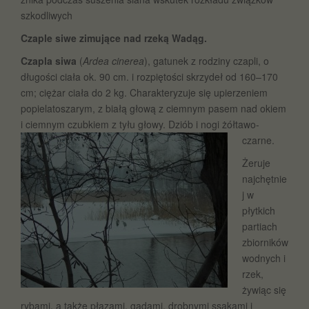
szkodliwych
Czaple siwe zimujące nad rzeką Wadąg.
Czapla siwa
(
Ardea cinerea
), gatunek z rodziny czapli, o
długości ciała ok. 90 cm. i rozpiętości skrzydeł od 160–170
cm; ciężar ciała do 2 kg. Charakteryzuje się upierzeniem
popielatoszarym, z białą głową z ciemnym pasem nad okiem
i ciemnym czubkiem z tyłu głowy. Dziób i nogi żółtawo-
czarne.
Żeruje
najchętnie
j w
płytkich
partiach
zbiorników
wodnych i
rzek,
żywiąc się
rybami, a także płazami, gadami, drobnymi ssakami i