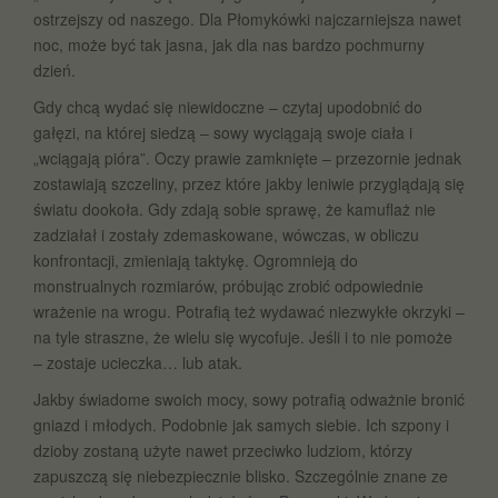
ostrzejszy od naszego. Dla Płomykówki najczarniejsza nawet
noc, może być tak jasna, jak dla nas bardzo pochmurny
dzień.
Gdy chcą wydać się niewidoczne – czytaj upodobnić do
gałęzi, na której siedzą – sowy wyciągają swoje ciała i
„wciągają pióra”. Oczy prawie zamknięte – przezornie jednak
zostawiają szczeliny, przez które jakby leniwie przyglądają się
światu dookoła. Gdy zdają sobie sprawę, że kamuflaż nie
zadziałał i zostały zdemaskowane, wówczas, w obliczu
konfrontacji, zmieniają taktykę. Ogromnieją do
monstrualnych rozmiarów, próbując zrobić odpowiednie
wrażenie na wrogu. Potrafią też wydawać niezwykłe okrzyki –
na tyle straszne, że wielu się wycofuje. Jeśli i to nie pomoże
– zostaje ucieczka… lub atak.
Jakby świadome swoich mocy, sowy potrafią odważnie bronić
gniazd i młodych. Podobnie jak samych siebie. Ich szpony i
dzioby zostaną użyte nawet przeciwko ludziom, którzy
zapuszczą się niebezpiecznie blisko. Szczególnie znane ze