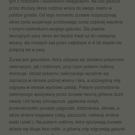
tym z rodzinami i osobnikami nielęgowymi. Na noc jeszcze
przez dłuższy okres rodzina wraca do swego rewiru w
pobliże gniada. Od tego momentu żurawie rozpoczynają
okres życia socjalnego przebywając coraz częściej wspólnie
z innymi osobnikami swojego gatunku. Dla ptaków
tworzących parę okres ten będzie trwał aż do następnej
wiosny, dla młodych zaś przez najbliższe 4–6 lat dopóki nie
połączą się w pary.
Żuraw jest gatunkiem, który odżywia się zarówno pokarmem
zwierzęcym, jak i roślinnym, przy czym pokarm roślinny
dominuje. Udział pokarmu zwierzęcego wyraźnie się
zaznacza w okresie późnej wiosny i lata, a szczególną rolę
odgrywa w okresie wychowu piskląt. Pokarm pochodzenia
zwierzęcego spożywany przez żurawie tworzą głównie duże
owady i ich larwy (chrząszcze, gąsienice motyli,
prostoskrzydłe) ponadto pajęczaki, dżdżownice, ślimaki, a
także drobne kręgowce (żaby, jaszczurki, niekiedy drobne
ssaki i ptaki ). Na pokarm roślinny, który spożywają żurawie
składa się długa lista roślin, a główną rolę odgrywają gatunki