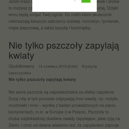
Jeżeli masz w ogrodzie lub na działce sporo krzaków i drzew
to możesz zasadzić rośliny których kleszcze nie lubią. Dzięki
temu będą omijać Twój ogród. Do roślin które skutecznie
odstraszają kleszcze zaliczamy szałwię, rozmaryn, tymianek,
mięte pieprzową, a także bazylię i kocimiętkę.
Nie tylko pszczoły zapylają
kwiaty
Opublikowany
przez
14 czerwca 2019
Krystyna
Leszczyńska
Nie tylko pszczoły zapylają kwiaty
Nie same pszczoły są odpowiedzialne za efekty zapylania.
Dużą rolę w tym procesie odgrywają inne owady, np. motyle,
muchówki i inne – wynika z badań prowadzonych na pięciu
kontynentach, m.in. w Europie (i w Polsce). Pszczoły to
chyba najdokładniej zbadane owady zapylające, jakie żyją na
Ziemi. I choć od dawna wiadomo też, że zapylaniem zajmuje