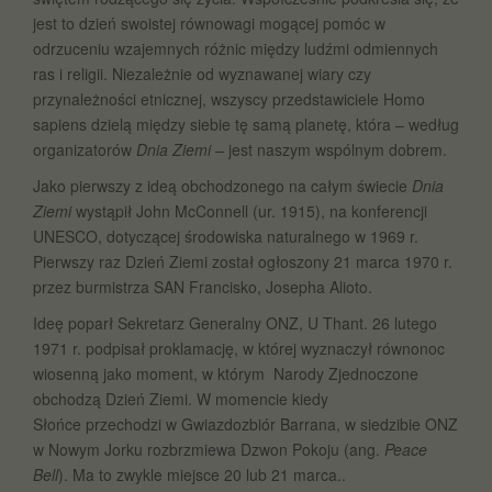
jest to dzień swoistej równowagi mogącej pomóc w
odrzuceniu wzajemnych różnic między ludźmi odmiennych
ras i religii. Niezależnie od wyznawanej wiary czy
przynależności etnicznej, wszyscy przedstawiciele Homo
sapiens dzielą między siebie tę samą planetę, która – według
organizatorów
Dnia Ziemi
– jest naszym wspólnym dobrem.
Jako pierwszy z ideą obchodzonego na całym świecie
Dnia
Ziemi
wystąpił John McConnell (ur. 1915), na konferencji
UNESCO, dotyczącej środowiska naturalnego w 1969 r.
Pierwszy raz Dzień Ziemi został ogłoszony 21 marca 1970 r.
przez burmistrza SAN Francisko, Josepha Alioto.
Ideę poparł Sekretarz Generalny ONZ, U Thant. 26 lutego
1971 r. podpisał proklamację, w której wyznaczył równonoc
wiosenną jako moment, w którym Narody Zjednoczone
obchodzą Dzień Ziemi. W momencie kiedy
Słońce przechodzi w Gwiazdozbiór Barrana, w siedzibie ONZ
w Nowym Jorku rozbrzmiewa Dzwon Pokoju (ang.
Peace
Bell
). Ma to zwykle miejsce 20 lub 21 marca..