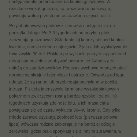
następniedalej przerzucane na kopiec gniazdowy. W
rezultacie wokół gniazda, np. w szuwarze pałkowym,
powstaje wolna przestrzeń pozbawiona części roślin.
Przylot pierwszych ptaków z zimowisk następuje już na
początku lutego. Po 2-3 tygodniach od przylotu ptaki
zaczynają gniazdować. Składanie jaj kończy się pod koniec
kwietnia, samica składa najczęściej 2 jaja a ich wysiadywanie
trwa zwykle 30 dni. Pisklęta po wykluciu pokryte są puchem i
mogą samodzielnie zdobywać pokarm, co świadczy że
należą do zagnizdowników. Podczas wychowu młodych ptaki
dorosłe są skrajnie tajemnicze i ostrożne. Odwodzą od lęgu,
udając, że są ranne lub przebiegają pochylone w pobliżu
intruza. Pisklęta intensywnie karmione wysokobiałkowym
pokarmem zwierzęcym rosną bardzo szybko i po ok. 10
tygodniach uzyskują zdolność lotu, a ich masa ciała
powiększa się od czasu wyklucia 30–40 krotnie. Gdy tylko
młode żurawie uzyskają zdolność lotu (pierwsza połowa
lipca) wówczas rodzice zabierają je na bardziej odlegle
żerowiska, gdzie ptaki spotykają się z innymi żurawiami, w