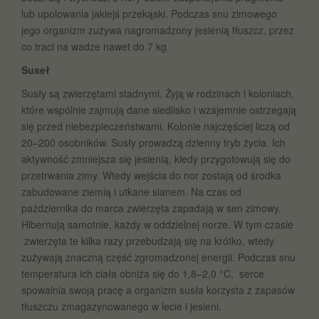
lub upolowania jakiejś przekąski. Podczas snu zimowego
jego organizm zużywa nagromadzony jesienią tłuszcz, przez
co traci na wadze nawet do 7 kg.
Suseł
Susły są zwierzętami stadnymi. Żyją w rodzinach i koloniach,
które wspólnie zajmują dane siedlisko i wzajemnie ostrzegają
się przed niebezpieczeństwami. Kolonie najczęściej liczą od
20–200 osobników. Susły prowadzą dzienny tryb życia. Ich
aktywność zmniejsza się jesienią, kiedy przygotowują się do
przetrwania zimy. Wtedy wejścia do nor zostają od środka
zabudowane ziemią i utkane sianem. Na czas od
października do marca zwierzęta zapadają w sen zimowy.
Hibernują samotnie, każdy w oddzielnej norze. W tym czasie
zwierzęta te kilka razy przebudzają się na krótko, wtedy
zużywają znaczną część zgromadzonej energii. Podczas snu
temperatura ich ciała obniża się do 1,8–2,0 °C, serce
spowalnia swoją pracę a organizm susła korzysta z zapasów
tłuszczu zmagazynowanego w lecie i jesieni.