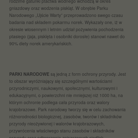
rodzime gatunki ptactwa wodnego wchodzą w okres
gniazdowy oraz wodzenia piskląt. W obrębie Parku
Narodowego „Ujście Warty” przeprowadzono swego czasu
badania nad składem pokarmu norek. Wykazały one, iż w
okresie wiosennym i letnim udział pożywienia pochodzenia
ptasiego (jaja, pisklęta i osobniki dorosłe) stanowi nawet do
90% diety norek amerykańskich.
PARKI NARODOWE
są jedną z form ochrony przyrody. Jest
to obszar wyróżniający się szczególnymi wartościami
przyrodniczymi, naukowymi, społecznymi, kulturowymi i
edukacyjnymi, o powierzchni nie mniejszej niż 1000 ha, na
którym ochronie podlega cała przyroda oraz walory
krajobrazowe. Park narodowy tworzy się w celu zachowania
różnorodności biologicznej, zasobów, tworów i składników
przyrody nieożywionej i walorów krajobrazowych,
przywrócenia właściwego stanu zasobów i składników
przyrody oraz odtwarzania zniszczonych siedlisk