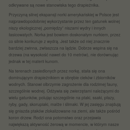
odkrywane są nowe stanowiska tego drapieżnika.
Przyczyną silnej ekspansji norki amerykańskiej w Polsce jest
najprawdopodobniej wykorzystanie przez ten gatunek wolnej
niszy ekologicznej „pomiędzy” niszami wydry i innych
łasicowatych. Norka jest bowiem doskonałym nurkiem, przez
co silnie konkuruje z wydrą. Jest także od niej znacznie
bardziej zwinna, zwłaszcza na lądzie. Dobrze wspina się na
drzewa (na wysokość nawet do 10 metrów), nie dorównując
jednak w tej materii kunom.
Na terenach zasiedlonych przez norkę, stała się ona
dominującym drapieżnikiem w obrębie cieków i zbiorników
wodnych. Stanowi olbrzymie zagrożenie dla rodzimej fauny,
szczególnie wodnej. Odżywia się zwierzętami należącymi do
wielu gatunków, polując szczególnie na ptaki, ssaki, płazy,
ryby, gady, skorupiaki, małże i ślimaki. W jej zasięgu znajdują
się gniazda ptaków zlokalizowane na ziemi, ale także pośród
koron drzew. Rodzi ona potomstwo oraz przejawia
największą aktywność żerową w momencie, w którym nasze