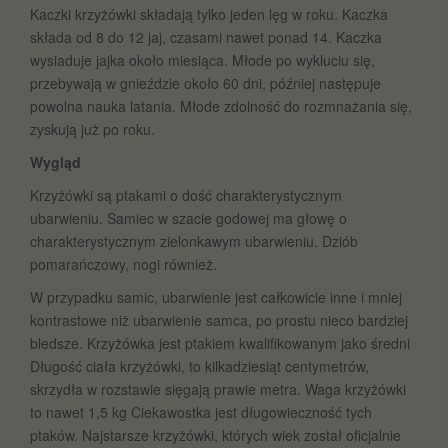
Kaczki krzyżówki składają tylko jeden lęg w roku. Kaczka
składa od 8 do 12 jaj, czasami nawet ponad 14. Kaczka
wysiaduje jajka około miesiąca. Młode po wykluciu się,
przebywają w gnieździe około 60 dni, później następuje
powolna nauka latania. Młode zdolność do rozmnażania się,
zyskują już po roku.
Wygląd
Krzyżówki są ptakami o dość charakterystycznym
ubarwieniu. Samiec w szacie godowej ma głowę o
charakterystycznym zielonkawym ubarwieniu. Dziób
pomarańczowy, nogi również.
W przypadku samic, ubarwienie jest całkowicie inne i mniej
kontrastowe niż ubarwienie samca, po prostu nieco bardziej
bledsze. Krzyżówka jest ptakiem kwalifikowanym jako średni
Długość ciała krzyżówki, to kilkadziesiąt centymetrów,
skrzydła w rozstawie sięgają prawie metra. Waga krzyżówki
to nawet 1,5 kg Ciekawostka jest długowieczność tych
ptaków. Najstarsze krzyżówki, których wiek został oficjalnie