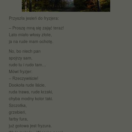
Przyszła jesień do fryzjera:
– Proszę mną się zająć teraz!
Lato miało włosy złote,
ja na rude mam ochotę.
No, bo niech pan
spojrzy sam,
rudo tu i rudo tam…
Mówi fryzjer:
– Rzeczywiście!
Dookoła rude liście,
ruda trawa, rude krzaki,
chyba modny kolor taki.
Szczotka,
grzebień,
farby fura,
już gotowa jest fryzura.