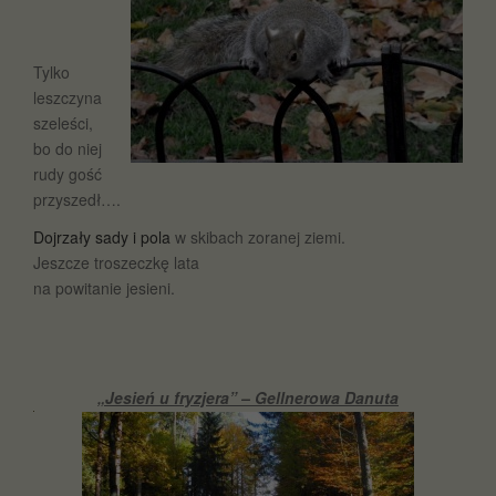
Tylko
leszczyna
szeleści,
bo do niej
rudy gość
przyszedł….
Dojrzały sady i pola
w skibach zoranej ziemi.
Jeszcze troszeczkę lata
na powitanie jesieni.
„Jesień u fryzjera” – Gellnerowa Danuta