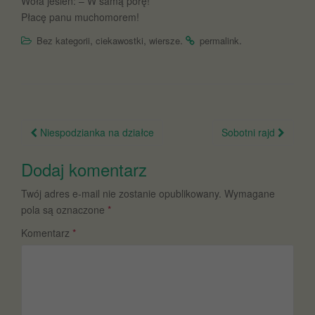
Woła jesień: – W samą porę!
Płacę panu muchomorem!
,
,
.
.
Bez kategorii
ciekawostki
wiersze
permalink
Nawigacja
Niespodzianka na działce
Sobotni rajd
po
Dodaj komentarz
wpisie
Twój adres e-mail nie zostanie opublikowany.
Wymagane
pola są oznaczone
*
Komentarz
*