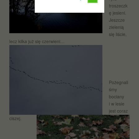
troszeczk
ę jesieni.
Jeszcze
zielenią
się liście,
lecz kilka już się czerwieni…
Pożegnali
śmy
bociany
i w lesie
jest coraz
ciszej.