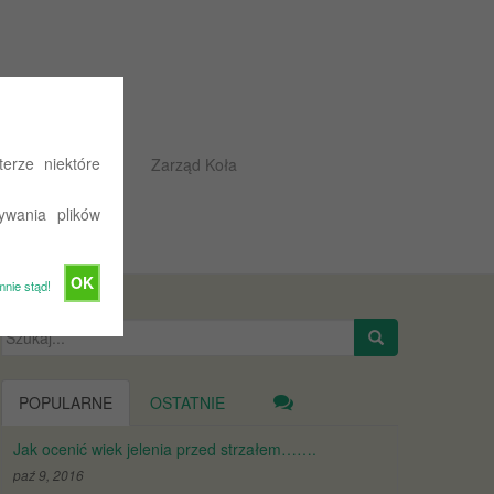
erze niektóre
Rajdowe przepisy
Zarząd Koła
ywania plików
OK
mnie stąd!
Szukaj:
POPULARNE
OSTATNIE
Jak ocenić wiek jelenia przed strzałem…….
paź 9, 2016