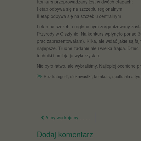
Konkurs przeprowadzany jest w dwóch etapach:
I etap odbywa się na szczeblu regionalnym
II etap odbywa się na szczeblu centralnym
I etap na szczeblu regionalnym zorganizowany zos
Przyrody w Olsztynie. Na konkurs wpłynęło ponad 30
prac zaprezentowałam). Kilka, ale widać jakie są faj
najlepsze. Trudne zadanie ale i wielka frajda. Dziec
techniki i umieją je wykorzystać.
Nie było łatwo, ale wybraliśmy. Najlepiej ocenione 
,
,
,
Bez kategorii
ciekawostki
komkurs
spotkania arty
Nawigacja
A my wędrujemy………
po
Dodaj komentarz
wpisie