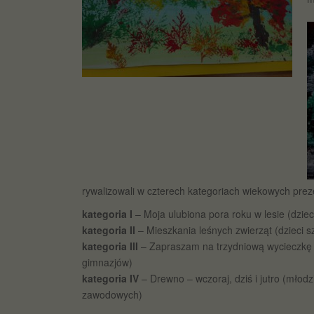
rywalizowali w czterech kategoriach wiekowych preze
kategoria I
– Moja ulubiona pora roku w lesie (dziec
kategoria II
– Mieszkania leśnych zwierząt (dzieci s
kategoria III
– Zapraszam na trzydniową wycieczkę do
gimnazjów)
kategoria IV
– Drewno – wczoraj, dziś i jutro (młod
zawodowych)