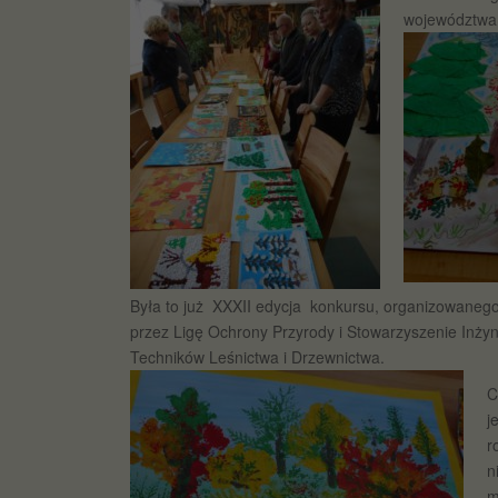
województwa
Była to już XXXII edycja konkursu, organizowanego
przez Ligę Ochrony Przyrody i Stowarzyszenie Inżyn
Techników Leśnictwa i Drzewnictwa.
C
j
r
n
m