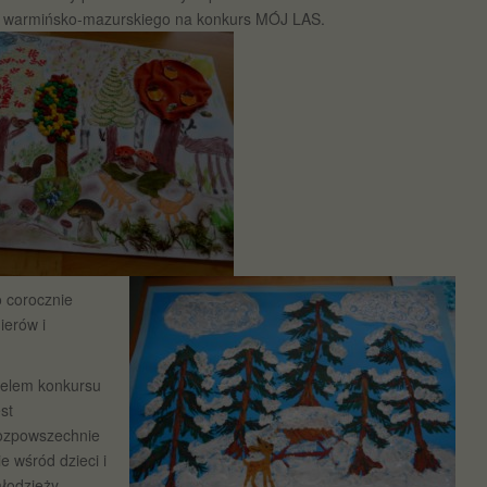
 warmińsko-mazurskiego na konkurs MÓJ LAS.
 corocznie
ierów i
elem konkursu
est
ozpowszechnie
ie wśród dzieci i
łodzieży