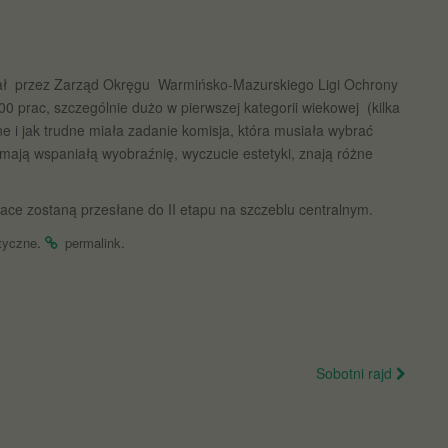
tał przez Zarząd Okręgu Warmińsko-Mazurskiego Ligi Ochrony
0 prac, szczególnie dużo w pierwszej kategorii wiekowej (kilka
ne i jak trudne miała zadanie komisja, która musiała wybrać
i mają wspaniałą wyobraźnię, wyczucie estetyki, znają różne
prace zostaną przesłane do II etapu na szczeblu centralnym.
.
.
styczne
permalink
Sobotni rajd