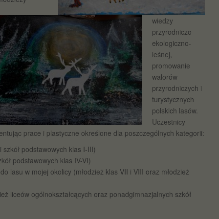
wiedzy
przyrodniczo-
ekologiczno-
leśnej,
promowanie
walorów
przyrodniczych i
turystycznych
polskich lasów.
Uczestnicy
ntując prace i plastyczne określone dla poszczególnych kategorii:
i szkół podstawowych klas I-III)
zkół podstawowych klas IV-VI)
 lasu w mojej okolicy (młodzież klas VII i VIII oraz młodzież
zież liceów ogólnokształcących oraz ponadgimnazjalnych szkół