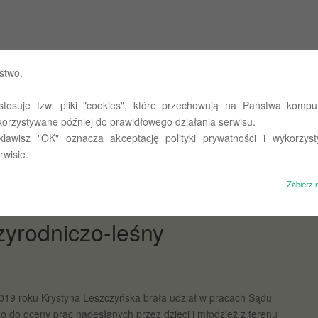
 Państwowych w Olsztynie
stwo,
stosuje tzw. pliki "cookies", które przechowują na Państwa komput
st takie miejsce…
O nas
Untitled
Polityka prywatności
korzystywane później do prawidłowego działania serwisu.
 klawisz "OK" oznacza akceptację polityki prywatności i wykorzyst
rwisie.
Zabierz 
yrodniczo-leśny
2019 roku Krystyna Leszczyńska brała udział w pracach Sądu
 do oceny prac nadesłanych przez dzieci i młodzież z terenu