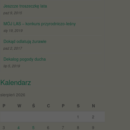
Jeszcze troszeczkę lata
paź 9, 2015
MÓJ LAS – konkurs przyrodniczo-leśny
sty 19, 2019
Dokąd odlatują żurawie
paź 2, 2017
Dekalog pogody ducha
lip 5, 2019
Kalendarz
sierpień 2026
P
W
Ś
C
P
S
N
1
2
3
4
5
6
7
8
9