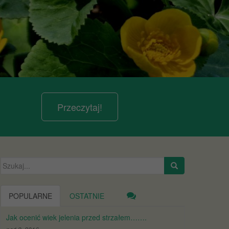
Przeczytaj!
Szukaj:
POPULARNE
OSTATNIE
Jak ocenić wiek jelenia przed strzałem…….