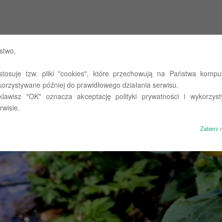
 Państwowych w Olsztynie
stwo,
stosuje tzw. pliki "cookies", które przechowują na Państwa komput
st takie miejsce…
O nas
Untitled
Polityka prywatności
korzystywane później do prawidłowego działania serwisu.
 klawisz "OK" oznacza akceptację polityki prywatności i wykorzyst
rwisie.
Zabierz 