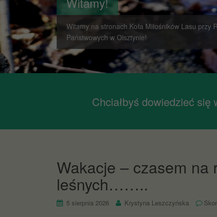
Witamy!
Witamy na stronach Koła Miłośników Lasu przy R
Państwowych w Olsztynie!
Chciałbyś dowiedzieć się w
Wakacje – czasem na roz
leśnych……..
5 sierpnia 2026
Krystyna Leszczyńska
Sko