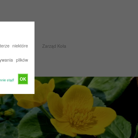
erze niektóre
Rajdowe przepisy
Zarząd Koła
ywania plików
OK
mnie stąd!