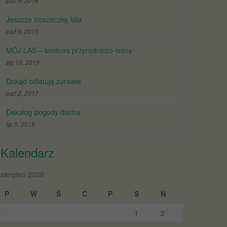
paź 9, 2016
Jeszcze troszeczkę lata
paź 9, 2015
MÓJ LAS – konkurs przyrodniczo-leśny
sty 19, 2019
Dokąd odlatują żurawie
paź 2, 2017
Dekalog pogody ducha
lip 5, 2019
Kalendarz
sierpień 2026
P
W
Ś
C
P
S
N
1
2