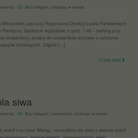
,
omentuj
Bez kategorii
edukacja w terenie
a Miłośników Lasu przy Regionalnej Dyrekcji Lasów Państwowych
 Pieniężna. Spotkanie wyjazdowe o godz. 7.45 – parking przy
kie temperatury, prośba do uczestników wyprawy o założenie
napojów chłodzących. Zdjęcie […]
Czytaj dalej
la siwa
,
,
omentuj
Bez kategorii
ciekawostki
edukacja w terenie
 wokół i na rzece Wadąg, nauczyliśmy się wiele o świecie wokół
śmy kormorana, rodzinę łabędzi, różne kaczuszki, wiele