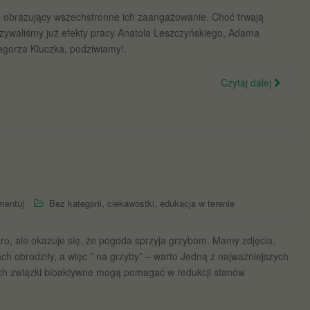
b obrazujący wszechstronne ich zaangażowanie. Choć trwają
zywaliśmy już efekty pracy Anatola Leszczyńskiego, Adama
egorza Kluczka, podziwiamy!.
Czytaj dalej
,
,
mentuj
Bez kategorii
ciekawostki
edukacja w terenie
o, ale okazuje się, że pogoda sprzyja grzybom. Mamy zdjęcia,
ch obrodziły, a więc ” na grzyby” – warto Jedną z najważniejszych
bach związki bioaktywne mogą pomagać w redukcji stanów