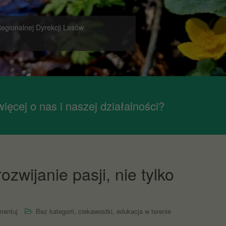
egionalnej Dyrekcji Lasów
ięcej o nas i naszej działalności?
wijanie pasji, nie tylko
,
,
mentuj
Bez kategorii
ciekawostki
edukacja w terenie