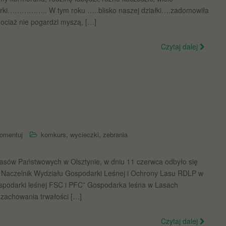
wiórki…………….. W tym roku …..blisko naszej działki….zadomowiła
chociaż nie pogardzi myszą, […]
Czytaj dalej
,
,
omentuj
komkurs
wycieczki
zebrania
Lasów Państwowych w Olsztynie, w dniu 11 czerwca odbyło się
i Naczelnik Wydziału Gospodarki Leśnej i Ochrony Lasu RDLP w
gospodarki leśnej FSC i PFC” Gospodarka leśna w Lasach
zachowania trwałości […]
Czytaj dalej