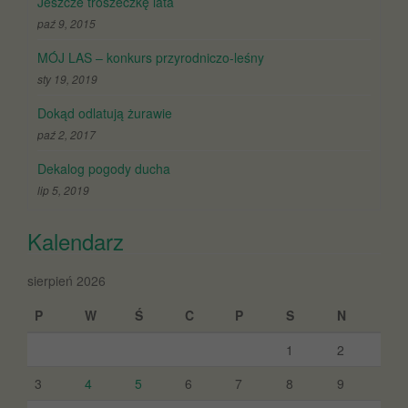
Jeszcze troszeczkę lata
paź 9, 2015
MÓJ LAS – konkurs przyrodniczo-leśny
sty 19, 2019
Dokąd odlatują żurawie
paź 2, 2017
Dekalog pogody ducha
lip 5, 2019
Kalendarz
sierpień 2026
P
W
Ś
C
P
S
N
1
2
3
4
5
6
7
8
9