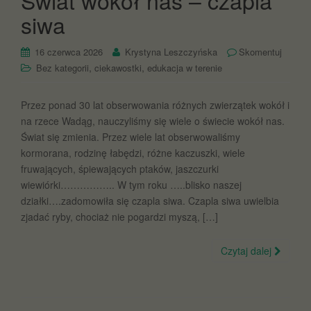
Świat wokół nas – czapla
siwa
16 czerwca 2026
Krystyna Leszczyńska
Skomentuj
,
,
Bez kategorii
ciekawostki
edukacja w terenie
Przez ponad 30 lat obserwowania różnych zwierzątek wokół i
na rzece Wadąg, nauczyliśmy się wiele o świecie wokół nas.
Świat się zmienia. Przez wiele lat obserwowaliśmy
kormorana, rodzinę łabędzi, różne kaczuszki, wiele
fruwających, śpiewających ptaków, jaszczurki
wiewiórki…………….. W tym roku …..blisko naszej
działki….zadomowiła się czapla siwa. Czapla siwa uwielbia
zjadać ryby, chociaż nie pogardzi myszą, […]
Czytaj dalej