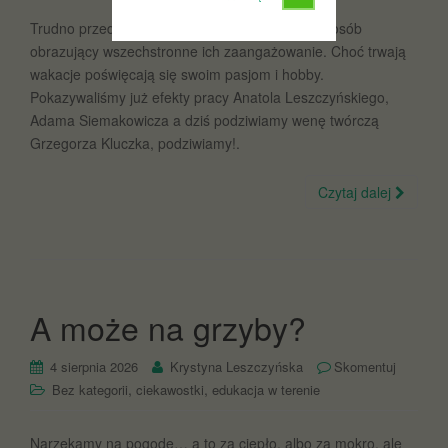
Trudno przedstawić zajęcia członków Koła w sposób
obrazujący wszechstronne ich zaangażowanie. Choć trwają
wakacje poświęcają się swoim pasjom i hobby.
Pokazywaliśmy już efekty pracy Anatola Leszczyńskiego,
Adama Siemakowicza a dziś podziwiamy wenę twórczą
Grzegorza Kluczka, podziwiamy!.
Czytaj dalej
A może na grzyby?
4 sierpnia 2026
Krystyna Leszczyńska
Skomentuj
,
,
Bez kategorii
ciekawostki
edukacja w terenie
Narzekamy na pogodę… a to za ciepło, albo za mokro, ale