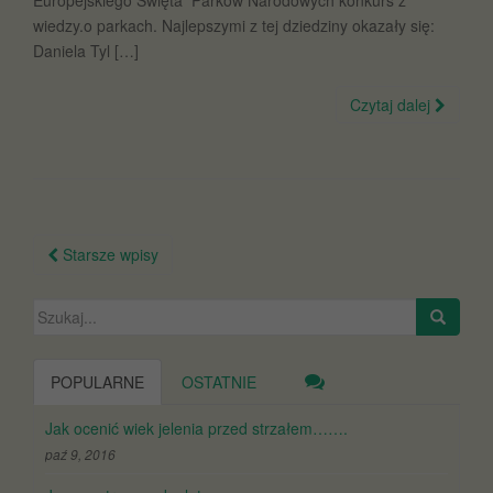
Europejskiego Święta Parków Narodowych konkurs z
wiedzy.o parkach. Najlepszymi z tej dziedziny okazały się:
Daniela Tyl […]
Czytaj dalej
Nawigacja
Starsze wpisy
po
wpisach
Szukaj:
POPULARNE
OSTATNIE
Jak ocenić wiek jelenia przed strzałem…….
paź 9, 2016