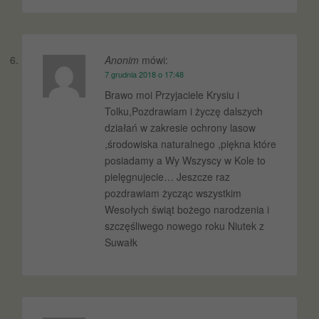
Anonim
mówi:
7 grudnia 2018 o 17:48
Brawo moi Przyjaciele Krysiu i
Tolku,Pozdrawiam i życzę dalszych
działań w zakresie ochrony lasow
,środowiska naturalnego ,piękna które
posiadamy a Wy Wszyscy w Kole to
pielęgnujecie… Jeszcze raz
pozdrawiam życząc wszystkim
Wesołych świąt bożego narodzenia i
szczęśliwego nowego roku Niutek z
Suwałk