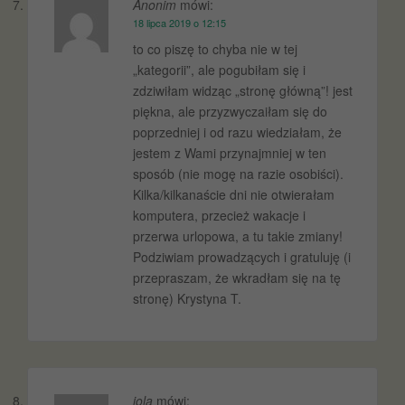
Anonim
mówi:
18 lipca 2019 o 12:15
to co piszę to chyba nie w tej
„kategorii”, ale pogubiłam się i
zdziwiłam widząc „stronę główną”! jest
piękna, ale przyzwyczaiłam się do
poprzedniej i od razu wiedziałam, że
jestem z Wami przynajmniej w ten
sposób (nie mogę na razie osobiści).
Kilka/kilkanaście dni nie otwierałam
komputera, przecież wakacje i
przerwa urlopowa, a tu takie zmiany!
Podziwiam prowadzących i gratuluję (i
przepraszam, że wkradłam się na tę
stronę) Krystyna T.
jola
mówi: