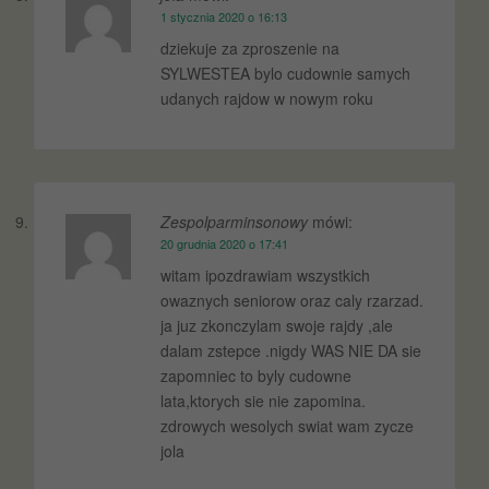
1 stycznia 2020 o 16:13
dziekuje za zproszenie na
SYLWESTEA bylo cudownie samych
udanych rajdow w nowym roku
Zespolparminsonowy
mówi:
20 grudnia 2020 o 17:41
witam ipozdrawiam wszystkich
owaznych seniorow oraz caly rzarzad.
ja juz zkonczylam swoje rajdy ,ale
dalam zstepce .nigdy WAS NIE DA sie
zapomniec to byly cudowne
lata,ktorych sie nie zapomina.
zdrowych wesolych swiat wam zycze
jola