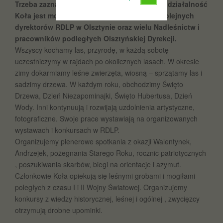
Trzeba zaznaczyć, że tak długa i różnorodna działalność
Koła jest możliwa dzięki dużemu wsparciu kolejnych
dyrektorów RDLP w Olsztynie oraz wielu Nadleśnictw i
pracowników podległych Olsztyńskiej Dyrekcji.
Wszyscy kochamy las, przyrodę, w każdą sobotę
uczestniczymy w rajdach po okolicznych lasach. W okresie
zimy dokarmiamy leśne zwierzęta, wiosną – sprzątamy las i
sadzimy drzewa. W każdym roku, obchodzimy Święto
Drzewa, Dzień Niezapominajki, Święto Hubertusa, Dzień
Wody. Inni kontynuują i rozwijają uzdolnienia artystyczne,
fotograficzne. Swoje prace wystawiają na organizowanych
wystawach i konkursach w RDLP.
Organizujemy plenerowe spotkania z okazji Walentynek,
Andrzejek, pożegnania Starego Roku, rocznic patriotycznych
, poszukiwania skarbów, biegi na orientacje i azymut.
Członkowie Koła opiekują się leśnymi grobami i mogiłami
poległych z czasu I i II Wojny Światowej. Organizujemy
konkursy z wiedzy historycznej, leśnej i ogólnej , zwycięzcy
otrzymują drobne upominki.