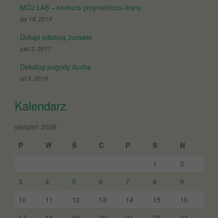
MÓJ LAS – konkurs przyrodniczo-leśny
sty 19, 2019
Dokąd odlatują żurawie
paź 2, 2017
Dekalog pogody ducha
lip 5, 2019
Kalendarz
sierpień 2026
P
W
Ś
C
P
S
N
1
2
3
4
5
6
7
8
9
10
11
12
13
14
15
16
17
18
19
20
21
22
23