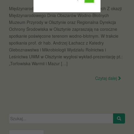
Międzynarodowy Dzień Obszarów Wodno-Błotnych Z okazji
Międzynarodowego Dnia Obszarów Wodno-Błotnych
Muzeum Przyrody w Olsztynie oraz Regionalna Dyrekcja
Ochrony Środowiska w Olsztynie zapraszają na coroczne
spotkanie poświęcone terenom wodno-błotnym. W trakcie
spotkania prof. dr hab. Andrzej Łachacz z Katedry
Gleboznawstwa i Mikrobiologii Wydziału Rolnictwa i
Leśnictwa UWM w Olsztynie wygłosi wykład-prezentację pt.:
„Torfowiska Warmii i Mazur […]
Czytaj dalej
Szukaj: