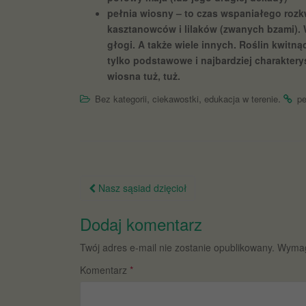
pełnia wiosny – to czas wspaniałego rozk
kasztanowców i lilaków (zwanych bzami). W
głogi. A także wiele innych. Roślin kwitn
tylko podstawowe i najbardziej charaktery
wiosna tuż, tuż.
,
,
.
Bez kategorii
ciekawostki
edukacja w terenie
pe
Nawigacja
Nasz sąsiad dzięcioł
po
Dodaj komentarz
wpisie
Twój adres e-mail nie zostanie opublikowany.
Wymag
Komentarz
*