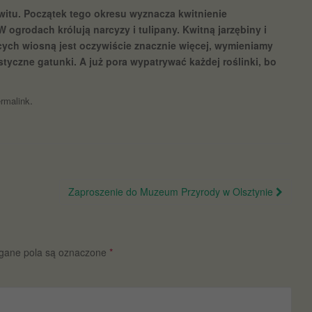
witu. Początek tego okresu wyznacza kwitnienie
 ogrodach królują narcyzy i tulipany. Kwitną jarzębiny i
ących wiosną jest oczywiście znacznie więcej, wymieniamy
styczne gatunki. A już pora wypatrywać każdej roślinki, bo
.
rmalink
Zaproszenie do Muzeum Przyrody w Olsztynie
ane pola są oznaczone
*