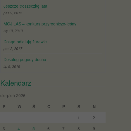
Jeszcze troszeczkę lata
paź 9, 2015
MÓJ LAS – konkurs przyrodniczo-leśny
sty 19, 2019
Dokąd odlatują żurawie
paź 2, 2017
Dekalog pogody ducha
lip 5, 2019
Kalendarz
sierpień 2026
P
W
Ś
C
P
S
N
1
2
3
4
5
6
7
8
9