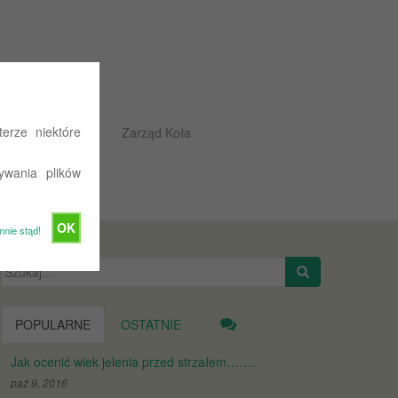
erze niektóre
Rajdowe przepisy
Zarząd Koła
ywania plików
OK
mnie stąd!
Szukaj:
POPULARNE
OSTATNIE
Jak ocenić wiek jelenia przed strzałem…….
paź 9, 2016