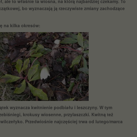
, ale to właśnie ta wiosna, na którą najbardziej czekamy. To
czątkowej, bo wyznaczają ją rzeczywiste zmiany zachodzące
ię na kilka okresów:
ątek wyznacza kwitnienie podbiału i leszczyny. W tym
rzebiśniegi, krokusy wiosenne, przylaszczki. Kwitną też
 wilczełyko. Przedwiośnie najczęściej trwa od lutego/marca