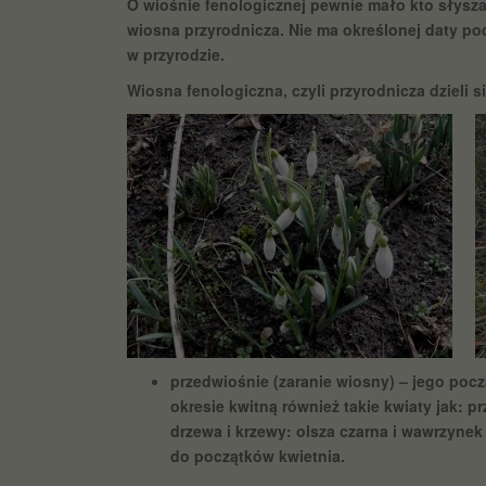
O wiośnie fenologicznej pewnie mało kto słyszał
wiosna przyrodnicza. Nie ma określonej daty po
w przyrodzie.
Wiosna fenologiczna, czyli przyrodnicza dzieli s
przedwiośnie (zaranie wiosny) – jego pocz
okresie kwitną również takie kwiaty jak: p
drzewa i krzewy: olsza czarna i wawrzynek
do początków kwietnia.