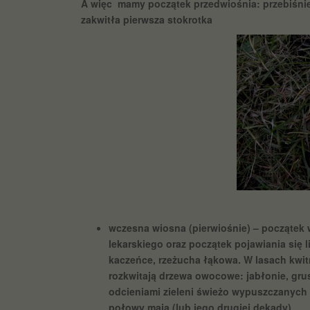
A więc mamy początek przedwiośnia: przebiśnieg
zakwitła pierwsza stokrotka
wczesna wiosna (pierwiośnie) – początek
lekarskiego oraz początek pojawiania się li
kaczeńce, rzeżucha łąkowa. W lasach kwit
rozkwitają drzewa owocowe: jabłonie, grusz
odcieniami zieleni świeżo wypuszczanych 
połowy maja (lub jego drugiej dekady)