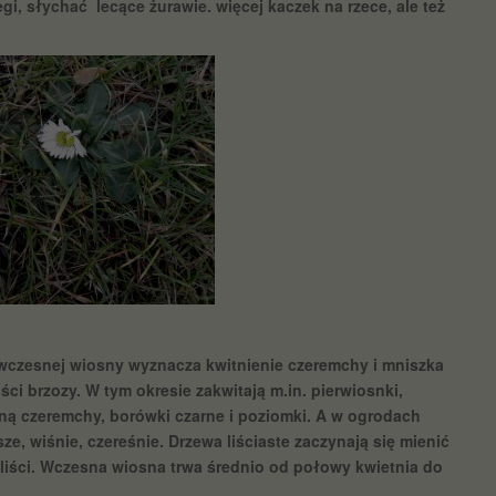
i, słychać lecące żurawie. więcej kaczek na rzece, ale też
 wczesnej wiosny wyznacza kwitnienie czeremchy i mniszka
ści brzozy. W tym okresie zakwitają m.in. pierwiosnki,
ną czeremchy, borówki czarne i poziomki. A w ogrodach
e, wiśnie, czereśnie. Drzewa liściaste zaczynają się mienić
liści. Wczesna wiosna trwa średnio od połowy kwietnia do