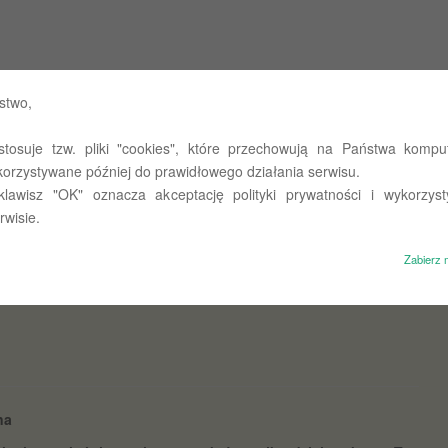
 Państwowych w Olsztynie
stwo,
stosuje tzw. pliki "cookies", które przechowują na Państwa komput
st takie miejsce…
O nas
Untitled
Polityka prywatności
korzystywane później do prawidłowego działania serwisu.
 klawisz "OK" oznacza akceptację polityki prywatności i wykorzyst
rwisie.
Zabierz 
na