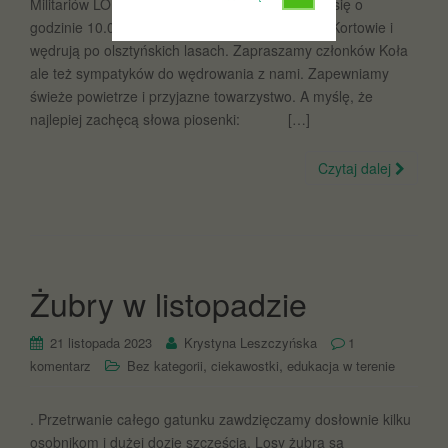
Militariów LOK przy ATW w Olsztynie spotykają się o
godzinie 10.00, na pętli /końcowy przystanek/w Kortowie i
wędrują po olsztyńskich lasach. Zapraszamy członków Koła
ale też sympatyków do wędrowania z nami. Zapewniamy
świeże powietrze i przyjazne towarzystwo. A myślę, że
najlepiej zachęcą słowa piosenki: […]
Czytaj dalej
Żubry w listopadzie
21 listopada 2023
Krystyna Leszczyńska
1
,
,
komentarz
Bez kategorii
ciekawostki
edukacja w terenie
. Przetrwanie całego gatunku zawdzięczamy dosłownie kilku
osobnikom i dużej dozie szczęścia. Losy żubra są