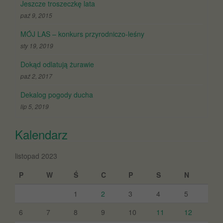
Jeszcze troszeczkę lata
paź 9, 2015
MÓJ LAS – konkurs przyrodniczo-leśny
sty 19, 2019
Dokąd odlatują żurawie
paź 2, 2017
Dekalog pogody ducha
lip 5, 2019
Kalendarz
listopad 2023
P
W
Ś
C
P
S
N
1
2
3
4
5
6
7
8
9
10
11
12