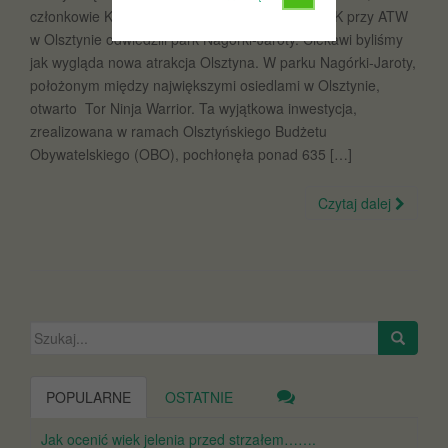
członkowie Koła Miłośników Lasu i Militariów LOK przy ATW
w Olsztynie odwiedzili park Nagórki-Jaroty. Ciekawi byliśmy
jak wygląda nowa atrakcja Olsztyna. W parku Nagórki-Jaroty,
położonym między największymi osiedlami w Olsztynie,
otwarto Tor Ninja Warrior. Ta wyjątkowa inwestycja,
zrealizowana w ramach Olsztyńskiego Budżetu
Obywatelskiego (OBO), pochłonęła ponad 635 […]
Czytaj dalej
Szukaj:
POPULARNE
OSTATNIE
Jak ocenić wiek jelenia przed strzałem…….