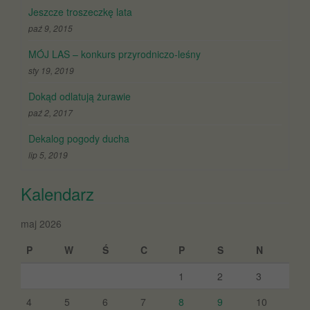
Jeszcze troszeczkę lata
paź 9, 2015
MÓJ LAS – konkurs przyrodniczo-leśny
sty 19, 2019
Dokąd odlatują żurawie
paź 2, 2017
Dekalog pogody ducha
lip 5, 2019
Kalendarz
maj 2026
P
W
Ś
C
P
S
N
1
2
3
4
5
6
7
8
9
10