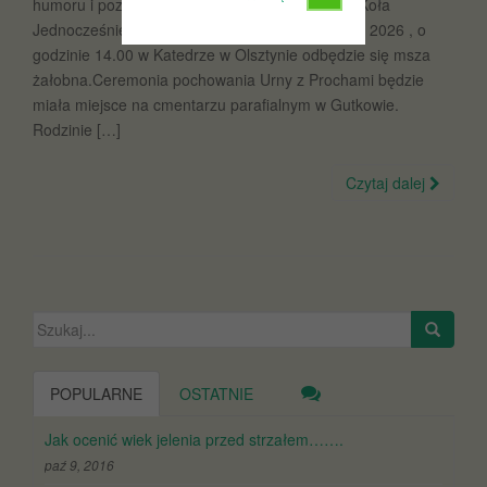
humoru i pozytywnej energii członkini Naszego Koła
Jednocześnie informujemy, że w piątek 22 maja 2026 , o
godzinie 14.00 w Katedrze w Olsztynie odbędzie się msza
żałobna.Ceremonia pochowania Urny z Prochami będzie
miała miejsce na cmentarzu parafialnym w Gutkowie.
Rodzinie […]
Czytaj dalej
Szukaj:
POPULARNE
OSTATNIE
Jak ocenić wiek jelenia przed strzałem…….
paź 9, 2016