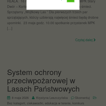
REALA. 16 maja spotkanie godz. 10.00 na pętli MPK Stary
Dwór – Kortowo. Zabieramy rękawiczki i worki na śmieci.
Sprzątamy „Wojtkowy Las ” Dla pierwszych trzech par
sprzątających, którzy uzbierają najwięcej śmieci będą drobne
upominki. 23 maja godz. 10.00 spotkanie przystanek MPK
[…]
Czytaj dalej
System ochrony
przeciwpożarowej w
Lasach Państwowych
8 maja 2026
Krystyna Leszczyńska
Skomentuj
,
,
,
Bez kategorii
ciekawostki
edukacja w terenie
komkurs