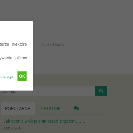
erze niektóre
Rajdowe przepisy
Zarząd Koła
ywania plików
OK
mnie stąd!
Szukaj:
POPULARNE
OSTATNIE
Jak ocenić wiek jelenia przed strzałem…….
paź 9, 2016