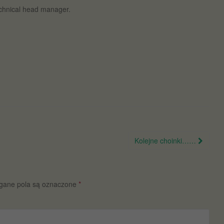
echnical head manager.
Kolejne choinki……
ane pola są oznaczone
*