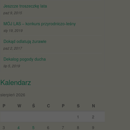
Jeszcze troszeczkę lata
paź 9, 2015
MÓJ LAS – konkurs przyrodniczo-leśny
sty 19, 2019
Dokąd odlatują żurawie
paź 2, 2017
Dekalog pogody ducha
lip 5, 2019
Kalendarz
sierpień 2026
P
W
Ś
C
P
S
N
1
2
3
4
5
6
7
8
9