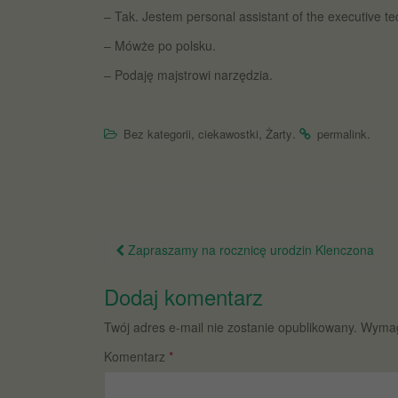
– Tak. Jestem personal assistant of the executive t
– Mówże po polsku.
– Podaję majstrowi narzędzia.
,
,
.
.
Bez kategorii
ciekawostki
Żarty
permalink
Nawigacja
Zapraszamy na rocznicę urodzin Klenczona
po
Dodaj komentarz
wpisie
Twój adres e-mail nie zostanie opublikowany.
Wymag
Komentarz
*