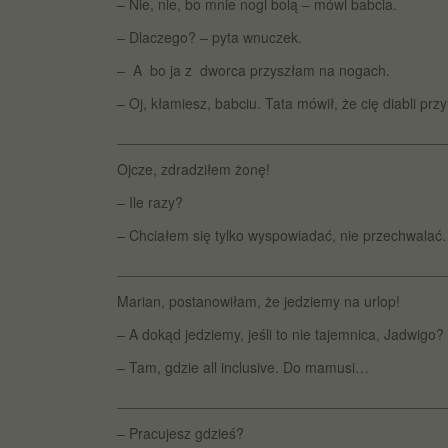
– Nie, nie, bo mnie nogi bolą – mówi babcia.
– Dlaczego? – pyta wnuczek.
– A bo ja z dworca przyszłam na nogach.
– Oj, kłamiesz, babciu. Tata mówił, że cię diabli przyn
_________________________________________
Ojcze, zdradziłem żonę!
– Ile razy?
– Chciałem się tylko wyspowiadać, nie przechwala
_________________________________________
Marian, postanowiłam, że jedziemy na urlop!
– A dokąd jedziemy, jeśli to nie tajemnica, Jadwigo?
– Tam, gdzie all inclusive. Do mamusi…
_________________________________________
– Pracujesz gdzieś?