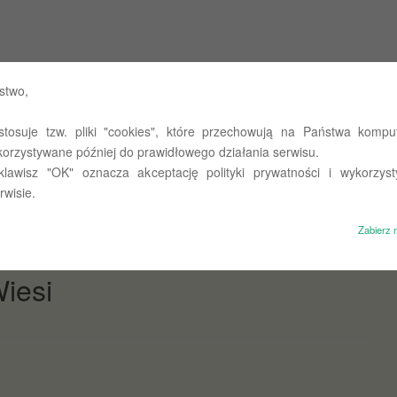
 Państwowych w Olsztynie
stwo,
stosuje tzw. pliki "cookies", które przechowują na Państwa komput
st takie miejsce…
O nas
Untitled
Polityka prywatności
korzystywane później do prawidłowego działania serwisu.
 klawisz "OK" oznacza akceptację polityki prywatności i wykorzyst
rwisie.
Zabierz 
iesi