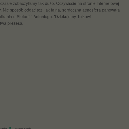
 czasie zobaczyliśmy tak dużo. Oczywiście na stronie internetowej
śmy. Nie sposób oddać też jak fajna, serdeczna atmosfera panowała
ania u Stefanii i Antoniego. 'Dziękujemy Tolkowi
stwa prezesa.
.
.
czki
permalink