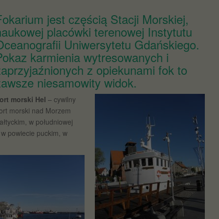
Fokarium jest częścią Stacji Morskiej,
naukowej placówki terenowej Instytutu
Oceanografii Uniwersytetu Gdańskiego.
Pokaz karmienia wytresowanych i
zaprzyjaźnionych z opiekunami fok to
zawsze niesamowity widok.
ort morski Hel
– cywilny
ort morski nad Morzem
ałtyckim, w południowej
, w powiecie puckim, w