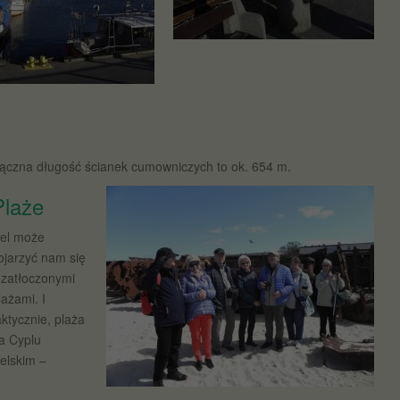
ączna długość ścianek cumowniczych to ok. 654 m.
Plaże
el może
ojarzyć nam się
 zatłoczonymi
lażami. I
aktycznie, plaża
a Cyplu
elskim –