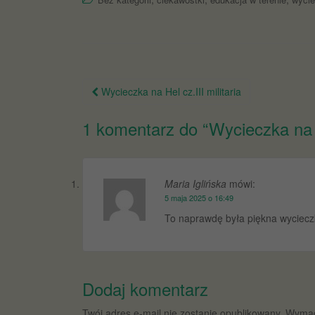
Nawigacja
Wycieczka na Hel cz.III militaria
po
1 komentarz do “
Wycieczka na H
wpisie
Maria Iglińska
mówi:
5 maja 2025 o 16:49
To naprawdę była piękna wyciecz
Dodaj komentarz
Twój adres e-mail nie zostanie opublikowany.
Wymag