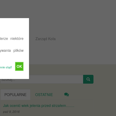
erze niektóre
Rajdowe przepisy
Zarząd Koła
ywania plików
OK
mnie stąd!
Szukaj:
POPULARNE
OSTATNIE
Jak ocenić wiek jelenia przed strzałem…….
paź 9, 2016