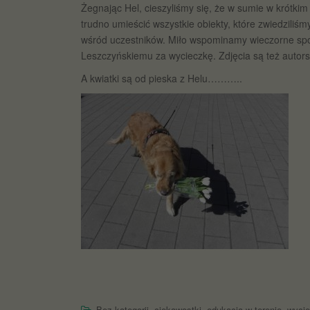
Żegnając Hel, cieszyliśmy się, że w sumie w krótkim
trudno umieścić wszystkie obiekty, które zwiedzili
wśród uczestników. Miło wspominamy wieczorne spotk
Leszczyńskiemu za wycieczkę. Zdjęcia są też autor
A kwiatki są od pieska z Helu………..
,
,
,
Bez kategorii
ciekawostki
edukacja w terenie
wycie