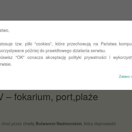
 Państwowych w Olsztynie
stwo,
stosuje tzw. pliki "cookies", które przechowują na Państwa komput
st takie miejsce…
O nas
Untitled
Polityka prywatności
korzystywane później do prawidłowego działania serwisu.
 klawisz "OK" oznacza akceptację polityki prywatności i wykorzyst
rwisie.
Zabierz 
V – fokarium, port,plaże
 choć przez chwilę
Bulwarem Nadmorskim
, który doprowadzi