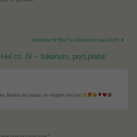
Spotkanie W RDLP w Olsztynie 8 maja 2025r.
el cz. IV – fokarium, port,plaże
”
ka. Bardzo się cieszę, że mogłam tam być
ane pola są oznaczone
*