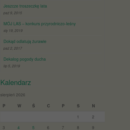
Jeszcze troszeczkę lata
paź 9, 2015
MÓJ LAS – konkurs przyrodniczo-leśny
sty 19, 2019
Dokąd odlatują żurawie
paź 2, 2017
Dekalog pogody ducha
lip 5, 2019
Kalendarz
sierpień 2026
P
W
Ś
C
P
S
N
1
2
3
4
5
6
7
8
9