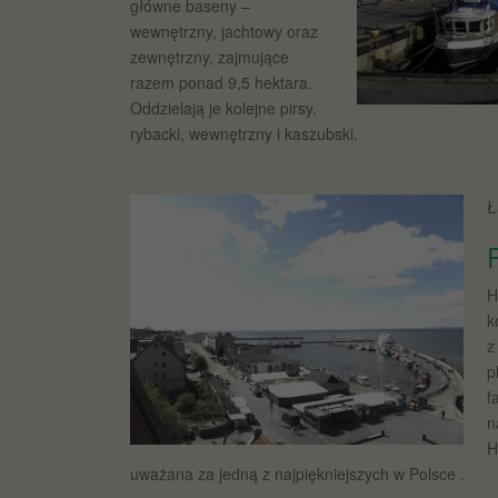
główne baseny –
wewnętrzny, jachtowy oraz
zewnętrzny, zajmujące
razem ponad 9,5 hektara.
Oddzielają je kolejne pirsy,
rybacki, wewnętrzny i kaszubski.
Ł
H
k
z
p
f
n
H
uważana za jedną z najpiękniejszych w Polsce .