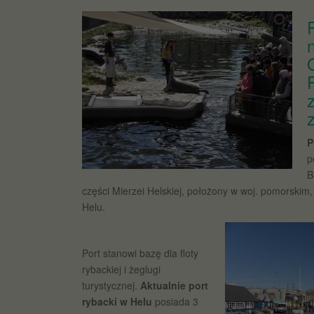
P
p
B
części Mierzei Helskiej, położony w woj. pomorskim
Helu.
Port stanowi bazę dla floty
rybackiej i żeglugi
turystycznej.
Aktualnie port
rybacki w Helu
posiada 3