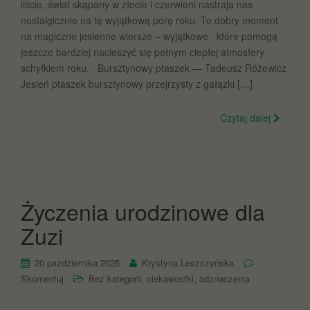
liście, świat skąpany w złocie i czerwieni nastraja nas
nostalgicznie na tę wyjątkową porę roku. To dobry moment
na magiczne jesienne wiersze – wyjątkowe , które pomogą
jeszcze bardziej nacieszyć się pełnym ciepłej atmosfery
schyłkiem roku. Bursztynowy ptaszek — Tadeusz Różewicz
Je­sień pta­szek bursz­ty­no­wy przej­rzy­sty z ga­łąz­ki […]
Czytaj dalej
Życzenia urodzinowe dla
Zuzi
20 października 2025
Krystyna Leszczyńska
,
,
Skomentuj
Bez kategorii
ciekawostki
odznaczenia