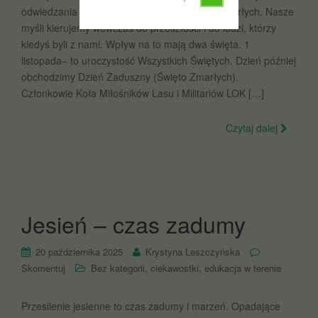
odwiedzania grobów bliskich i wspominania zmarłych. Nasze
myśli kierujemy wówczas do przeszłości i do ludzi, którzy
kiedyś byli z nami. Wpływ na to mają dwa święta. 1
listopada– to uroczystość Wszystkich Świętych. Dzień później
obchodzimy Dzień Zaduszny (Święto Zmarłych).
Członkowie Koła Miłośników Lasu i Militariów LOK […]
Czytaj dalej
Jesień – czas zadumy
20 października 2025
Krystyna Leszczyńska
,
,
Skomentuj
Bez kategorii
ciekawostki
edukacja w terenie
Przesilenie jesienne to czas zadumy i marzeń. Opadające