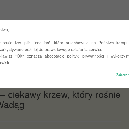
 Państwowych w Olsztynie
stwo,
stosuje tzw. pliki "cookies", które przechowują na Państwa komput
st takie miejsce…
O nas
Untitled
Polityka prywatności
korzystywane później do prawidłowego działania serwisu.
 klawisz "OK" oznacza akceptację polityki prywatności i wykorzyst
rwisie.
Zabierz 
 ciekawy krzew, który rośnie
 Wadąg