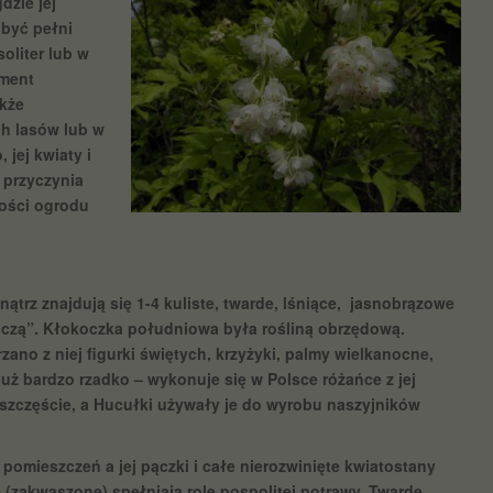
dzie jej
 być pełni
oliter lub w
ement
akże
h lasów lub w
 jej kwiaty i
 przyczynia
ności ogrodu
trz znajdują się 1-4 kuliste, twarde, lśniące, jasnobrązowe
ekoczą”. Kłokoczka południowa była rośliną obrzędową.
ano z niej figurki świętych, krzyżyki, palmy wielkanocne,
już bardzo rzadko – wykonuje się w Polsce różańce z jej
szczęście, a Hucułki używały je do wyrobu naszyjników
 pomieszczeń a jej pączki i całe nierozwinięte kwiatostany
(zakwaszone) spełniają rolę pospolitej potrawy. Twarde