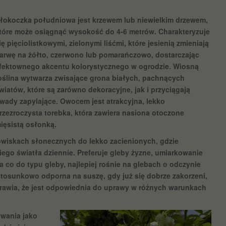
łokoczka południowa jest krzewem lub niewielkim drzewem,
tóre może osiągnąć wysokość do 4-6 metrów. Charakteryzuje
ię pięciolistkowymi, zielonymi liśćmi, które jesienią zmieniają
arwę na żółto, czerwono lub pomarańczowo, dostarczając
fektownego akcentu kolorystycznego w ogrodzie. Wiosną
oślina wytwarza zwisające grona białych, pachnących
wiatów, które są zarówno dekoracyjne, jak i przyciągają
wady zapylające. Owocem jest atrakcyjna, lekko
rzezroczysta torebka, która zawiera nasiona otoczone
ięsistą osłonką.
owiskach słonecznych do lekko zacienionych, gdzie
iego światła dziennie. Preferuje gleby żyzne, umiarkowanie
 co do typu gleby, najlepiej rośnie na glebach o odczynie
stosunkowo odporna na suszę, gdy już się dobrze zakorzeni,
rawia, że jest odpowiednia do uprawy w różnych warunkach
wania jako