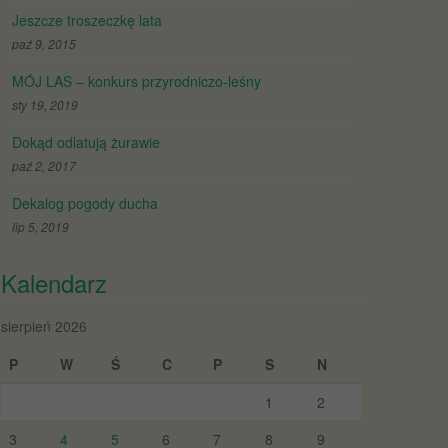
Jeszcze troszeczkę lata
paź 9, 2015
MÓJ LAS – konkurs przyrodniczo-leśny
sty 19, 2019
Dokąd odlatują żurawie
paź 2, 2017
Dekalog pogody ducha
lip 5, 2019
Kalendarz
sierpień 2026
P
W
Ś
C
P
S
N
1
2
3
4
5
6
7
8
9