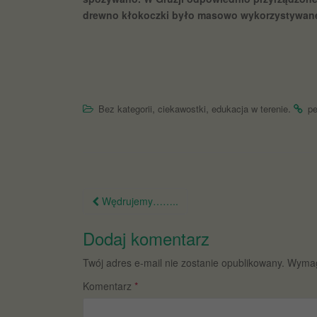
drewno kłokoczki było masowo wykorzystywane
,
,
.
Bez kategorii
ciekawostki
edukacja w terenie
pe
Nawigacja
Wędrujemy……..
po
Dodaj komentarz
wpisie
Twój adres e-mail nie zostanie opublikowany.
Wymag
Komentarz
*