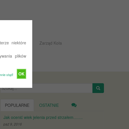
erze niektóre
Rajdowe przepisy
Zarząd Koła
ywania plików
OK
mnie stąd!
Szukaj:
POPULARNE
OSTATNIE
Jak ocenić wiek jelenia przed strzałem…….
paź 9, 2016