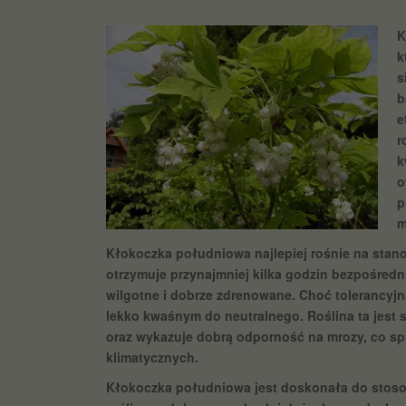
K
k
s
b
e
r
k
o
p
m
Kłokoczka południowa najlepiej rośnie na stan
otrzymuje przynajmniej kilka godzin bezpośredn
wilgotne i dobrze zdrenowane. Choć tolerancyjna
lekko kwaśnym do neutralnego. Roślina ta jest 
oraz wykazuje dobrą odporność na mrozy, co sp
klimatycznych.
Kłokoczka południowa jest doskonała do stoso