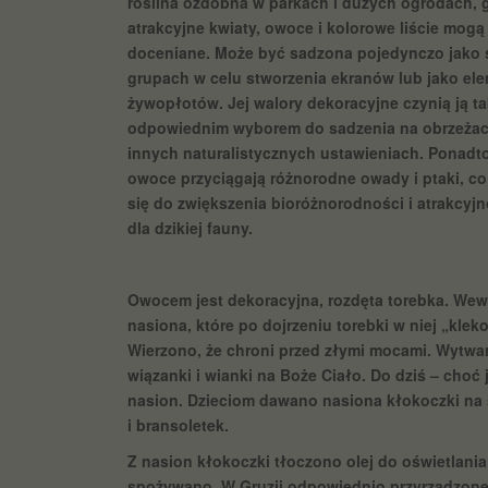
roślina ozdobna w parkach i dużych ogrodach, g
atrakcyjne kwiaty, owoce i kolorowe liście mogą
doceniane. Może być sadzona pojedynczo jako s
grupach w celu stworzenia ekranów lub jako el
żywopłotów. Jej walory dekoracyjne czynią ją t
odpowiednim wyborem do sadzenia na obrzeżac
innych naturalistycznych ustawieniach. Ponadto,
owoce przyciągają różnorodne owady i ptaki, co
się do zwiększenia bioróżnorodności i atrakcyj
dla dzikiej fauny.
Owocem jest dekoracyjna, rozdęta torebka. Wewną
nasiona, które po dojrzeniu torebki w niej „kl
Wierzono, że chroni przed złymi mocami. Wytwarz
wiązanki i wianki na Boże Ciało. Do dziś – choć 
nasion. Dzieciom dawano nasiona kłokoczki na 
i bransoletek.
Z nasion kłokoczki tłoczono olej do oświetlania
spożywano. W Gruzji odpowiednio przyrządzone 