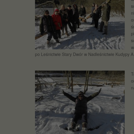
s
n
o
ś
p
s
w
po Leśnictwie Stary Dwór w Nadleśnictwie Kudypy A
T
o
n