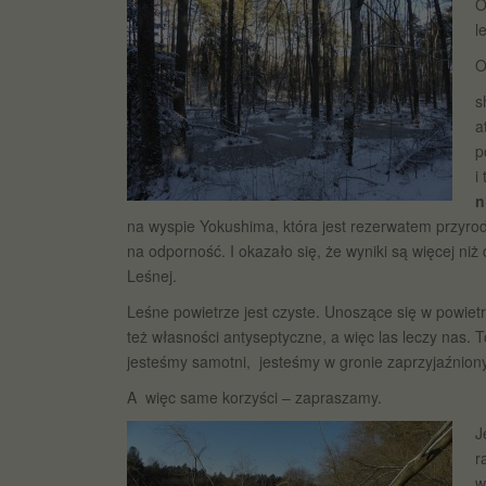
O
l
O
s
a
p
i
n
na wyspie Yokushima, która jest rezerwatem przyrody.
na odporność. I okazało się, że wyniki są więcej 
Leśnej.
Leśne powietrze jest czyste. Unoszące się w powietrz
też własności antyseptyczne, a więc las leczy nas. 
jesteśmy samotni, jesteśmy w gronie zaprzyjaźniony
A więc same korzyści – zapraszamy.
J
r
w