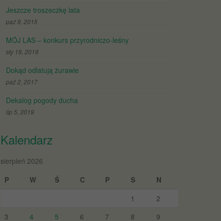
Jeszcze troszeczkę lata
paź 9, 2015
MÓJ LAS – konkurs przyrodniczo-leśny
sty 19, 2019
Dokąd odlatują żurawie
paź 2, 2017
Dekalog pogody ducha
lip 5, 2019
Kalendarz
sierpień 2026
P
W
Ś
C
P
S
N
1
2
3
4
5
6
7
8
9