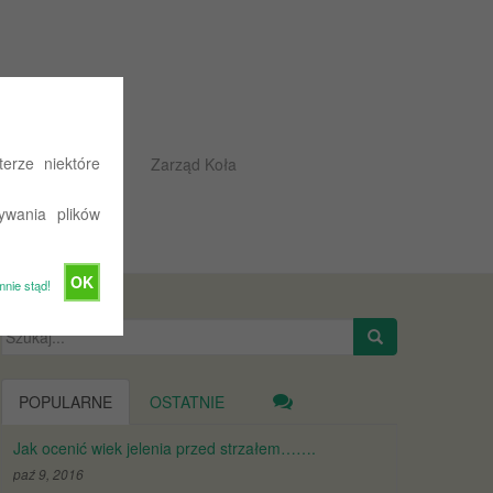
erze niektóre
Rajdowe przepisy
Zarząd Koła
ywania plików
OK
mnie stąd!
Szukaj:
POPULARNE
OSTATNIE
Jak ocenić wiek jelenia przed strzałem…….
paź 9, 2016