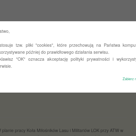
 Państwowych w Olsztynie
stwo,
stosuje tzw. pliki "cookies", które przechowują na Państwa komput
st takie miejsce…
O nas
Untitled
Polityka prywatności
korzystywane później do prawidłowego działania serwisu.
 klawisz "OK" oznacza akceptację polityki prywatności i wykorzyst
rwisie.
Zabierz 
 planie pracy Koła Miłośników Lasu i Militariów LOK przy ATW w