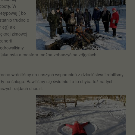
obotę. W
ietypowej ( bo
statnio trudno o
nieg) ale
ięknej zimowej
cenerii
ędrowaliśmy
 jaka była atmosfera można zobaczyć na zdjęciach.
rochę wróciliśmy do naszych wspomnień z dzieciństwa i robiliśmy
rły na śniegu. Bawiliśmy się świetnie i o to chyba też na tych
aszych rajdach chodzi.