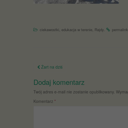
,
,
.
ciekawostki
edukacja w terenie
Rajdy
permalink
Nawigacja
Żart na dziś
po
Dodaj komentarz
wpisie
Twój adres e-mail nie zostanie opublikowany.
Wymag
Komentarz
*