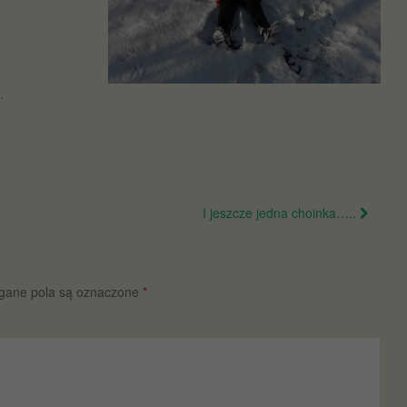
.
I jeszcze jedna choinka…..
ane pola są oznaczone
*