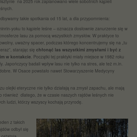
lsztynie na 2025 rok zaplanowano wiele sobotnich kąpieli
eśnych.
dbywamy takie spotkania od 15 lat, a dla przypomnienia:
hinrin-yoku to kąpiele leśne – oznacza dosłownie zanurzenie się w
tmosferze lasu za pomocą wszystkich zmysłów. W praktyce to
owolny, uważny spacer, podczas którego koncentrujemy się na „tu
 teraz”, starając się
chłonąć las wszystkimi zmysłami i być z
im w kontakcie
. Początki tej praktyki miały miejsce w 1982 roku
 Japończycy badali wpływ lasu nie tylko na stres, ale też m.in.
niż dobre. W Osace powstało nawet Stowarzyszenie Medycyny
u olejki eteryczne nie tylko działają na zmysł zapachu, ale mają
To również dlatego, że w czasie naszych rajdów leśnych nie
ch ludzi, którzy wszyscy kochają przyrodę.
eden z takich
ajdów odbył się
 ostatnią