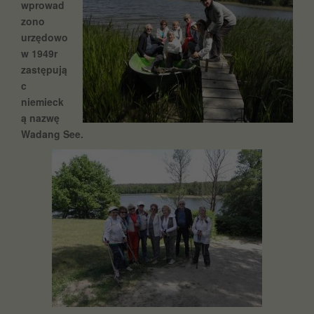
wprowad
zono
urzędowo
w 1949r
zastępują
c
niemieck
ą nazwę
Wadang See.