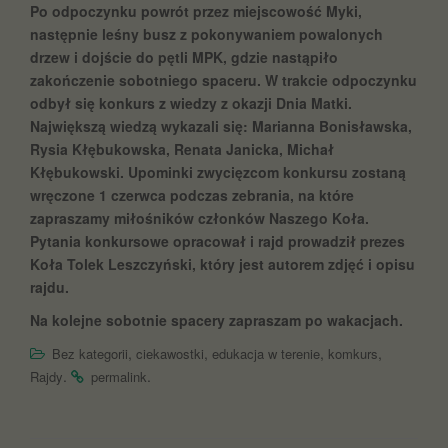
Po odpoczynku powrót przez miejscowość Myki,
następnie leśny busz z pokonywaniem powalonych
drzew i dojście do pętli MPK, gdzie nastąpiło
zakończenie sobotniego spaceru. W trakcie odpoczynku
odbył się konkurs z wiedzy z okazji Dnia Matki.
Największą wiedzą wykazali się: Marianna Bonisławska,
Rysia Kłębukowska, Renata Janicka, Michał
Kłębukowski. Upominki zwycięzcom konkursu zostaną
wręczone 1 czerwca podczas zebrania, na które
zapraszamy miłośników członków Naszego Koła.
Pytania konkursowe opracował i rajd prowadził prezes
Koła Tolek Leszczyński, który jest autorem zdjęć i opisu
rajdu.
Na kolejne sobotnie spacery zapraszam po wakacjach.
,
,
,
,
Bez kategorii
ciekawostki
edukacja w terenie
komkurs
.
.
Rajdy
permalink