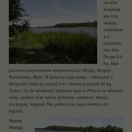
na nim
znajdują
się trzy
wyspy,
największ
a o
powierzc
hni 3ha.
Druga 0,5
ha. Nad
jeziorem usytuowane miejscowości: Słupy, Szypry,
Barczewko, Myki. W jeziorze żyją sumy – olbrzymy o
długości ciała po wyżej 2 m i wadze powyżej 40 kg.
Trzeci, co do wielkości złapany sum w Polsce to właśnie
tutaj. Jezioro jest rybne głównie: sandacz, leszcz,
szczupak, węgorz. Nie poleca się tego akwenu do
kąpieli.
Nazwę
Wadąg